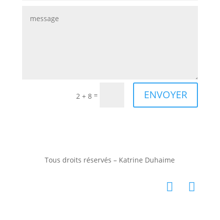
ENVOYER
=
2 + 8
Tous droits réservés – Katrine Duhaime
in
b
st
e